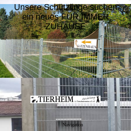
Unsere Schützlinge suchen
ein neues FÜR IMMER
ZUHAUSE
Navigation