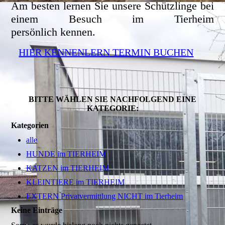
Am besten lernen Sie unsere Schützlinge bei
einem Besuch im Tierheim
persönlich kennen.
HIER KENNENLERN TERMIN BUCHEN
BITTE WÄHLEN SIE NACHFOLGEND EINE
KATEGORIE:
Kategorien
alle
HUNDE im TIERHEIM
KATZEN im TIERHEIM
KLEINTIERE im TIERHEIM
EXTERN Privatvermittlung NICHT im Tierheim
Keine Einträge