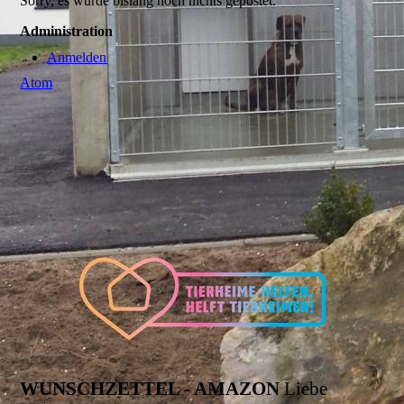
Sorry, es wurde bislang noch nichts gepostet.
Administration
Anmelden
Atom
WUNSCHZETTEL - AMAZON
Liebe