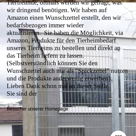
Tierfreunde, oftmals werden wir gefragt, was
wir dringend benötigen. Wir haben auf
Amazon einen Wunschzettel erstellt, den wir
bedarfsbezogen immer wieder
aktualisieren.
Sie haben die Möglichkeit, via
Amazon, Produkte für den Tierheimbedarf
unseres Tierheims zu bestellen und direkt an
das Tierheim liefern zu lassen.
(Selbstverständlich können Sie den
Wunschzettel auch nur als "Spickzettel" nutzen
und die Produkte anderweitig erwerben).
Lieben Dank schon mal an dieser Stelle.
Sie sind der
Besucher unserer Homepage