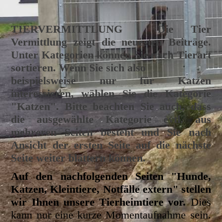
TIERVERMITTLUNG
Die Tier
Vermittlung zeigt die neuesten Beiträge.
Unter Kategorien können Sie nach Tierart
sortieren. Wenn Sie sich also
beispielsweise nur für Katzen
interessieren, wählen Sie die Kategorie
"Katzen". Bitte beachten Sie auch, dass
die ausgewählte Kategorie evtl. aus
mehreren Seiten besteht und Sie nach
Ansicht der ersten Seite auf die nächste
Seite weiter blättern können.
Auf den nachfolgenden Seiten "Hunde,
Katzen, Kleintiere, Notfälle extern" stellen
wir Ihnen unsere Tierheimtiere vor.
Dies
kann nur eine kurze Momentaufnahme sein.