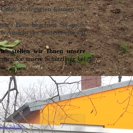
. Unter Kategorien können Sie
zen". Bitte beachten Sie auch,
h Ansicht der ersten Seite auf
rn" stellen wir Ihnen unsere
rnen Sie unsere Schützlinge bei
T im Tierheim