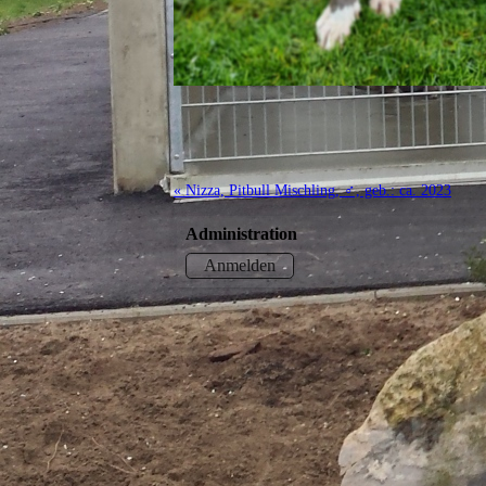
« Nizza, Pitbull Mischling, ♂, geb.: ca. 2023
Administration
Anmelden