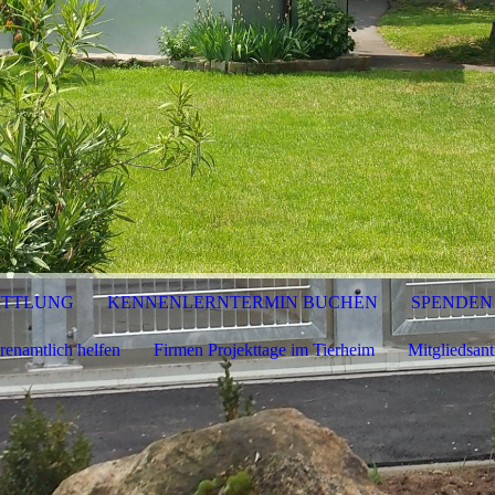
ITTLUNG
KENNENLERNTERMIN BUCHEN
SPENDEN
renamtlich helfen
Firmen Projekttage im Tierheim
Mitgliedsant