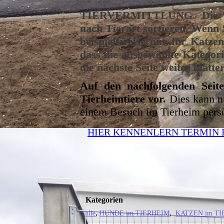
TIERVERMITTLUNG
Die 
nach Tierart sortieren. Wenn S
beispielsweise nur für Katzen
dass die ausgewählte Kategori
die nächste Seite weiter blätt
Auf den nachfolgenden Seite
Tierheimtiere vor.
Dies kann n
einem Besuch im Tierheim pers
HIER KENNENLERN TERMIN
Kategorien
alle
HUNDE im TIERHEIM
KATZEN im T