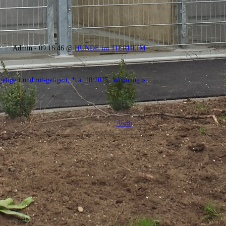
Admin - 09:16:46 @
HUNDE im TIERHEIM
tigert und rot-getigert, *ca. 10/2025, Wohnung »
Atom