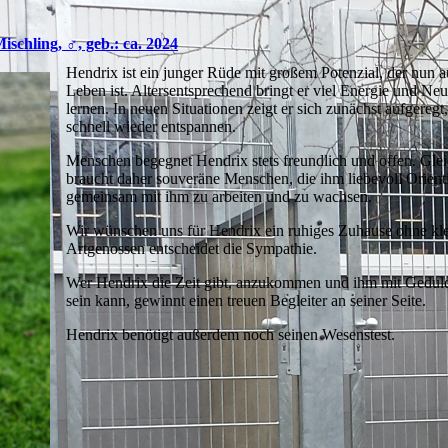
schling, ♂, geb.: ca. 2024
Hendrix ist ein junger Rüde mit großem Potenzial, der nun 
Leben ist. Altersentsprechend bringt er viel Energie und N
lernen. In neuen Situationen zeigt er sich zunächst aufgereg
schnell wieder entspannen.
Menschen begegnet Hendrix stets freundlich und offen. Gleic
braucht daher souveräne Menschen, die ihm liebevoll Orien
gemeinsam mit ihm zu arbeiten und zu wachsen.
Wir wünschen uns für Hendrix ein ruhiges Zuhause ohne kle
Artgenossen entscheidet die Sympathie.
Wer Hendrix die Zeit gibt, anzukommen und ihm mit Geduld
sein kann, gewinnt einen treuen Begleiter an seiner Seite.
Hendrix benötigt außerdem noch seinen Wesenstest.