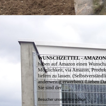
WUNSCHZETTEL - AMAZO
haben auf Amazon einen Wunschzet
Möglichkeit, via Amazon, Produkt
liefern zu lassen. (Selbstverstän
anderweitig erwerben). Lieben Dan
Sie sind der
Besucher unserer Homepage