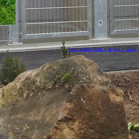
FeLV positiv! Irma ♀ & Ilya ♂, EKH, ge