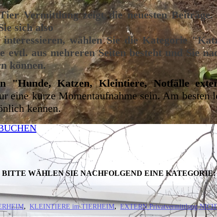
Tier Vermittlung zeigt die neuesten Beiträge
ie sich also
 interessieren, wählen Sie die Kategorie "Kat
e evtl. aus mehreren Seiten besteht und Sie nac
ern können.
n "Hunde, Katzen, Kleintiere, Notfälle exte
ur eine kurze Momentaufnahme sein. Am besten le
önlich kennen.
 BUCHEN
BITTE WÄHLEN SIE NACHFOLGEND EINE KATEGORIE:
IERHEIM
KLEINTIERE im TIERHEIM
EXTERN Privatvermittlung NICH