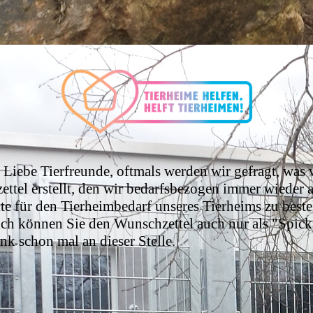
N
Liebe Tierfreunde, oftmals werden wir gefragt, was
tel erstellt, den wir bedarfsbezogen immer wieder a
e für den Tierheimbedarf unseres Tierheims zu beste
dlich können Sie den Wunschzettel auch nur als "Spic
k schon mal an dieser Stelle.