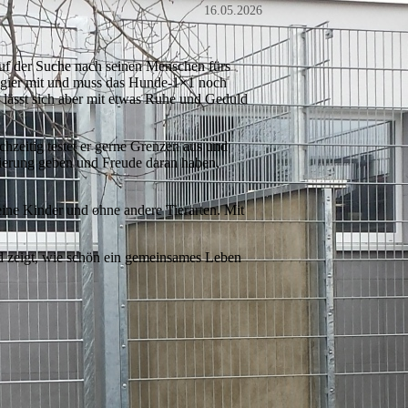
16.05.2026
auf der Suche nach seinen Menschen fürs
eugier mit und muss das Hunde-1×1 noch
t, lässt sich aber mit etwas Ruhe und Geduld
hzeitig testet er gerne Grenzen aus und
tierung geben und Freude daran haben,
ine Kinder und ohne andere Tierarten. Mit
 zeigt, wie schön ein gemeinsames Leben