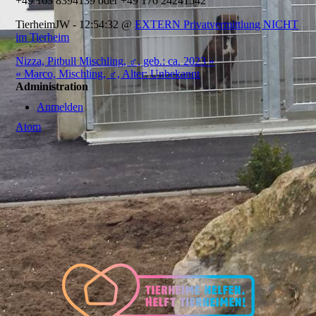
+49 163 8394139 oder +49 176 24241542
TierheimJW - 12:54:32 @
EXTERN Privatvermittlung NICHT
im Tierheim
Nizza, Pitbull Mischling, ♂, geb.: ca. 2023 »
« Marco, Mischling, ♂, Alter: Unbekannt
Administration
Anmelden
Atom