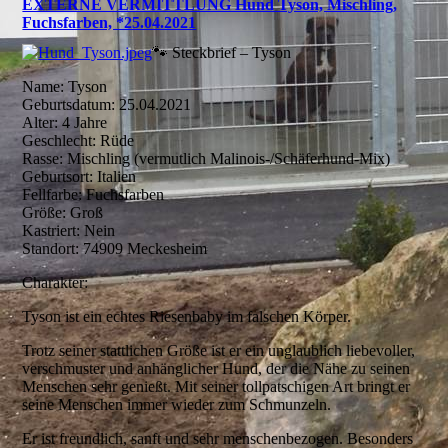
EXTERNE VERMITTLUNG Hund Tyson, Mischling,
Fuchsfarben, *25.04.2021
🐾 Steckbrief – Tyson
Name: Tyson
Geburtsdatum: 25.04.2021
Alter: 4 Jahre
Geschlecht: Rüde
Rasse: Mischling (vermutlich Malinois-/Schäferhund-Mix)
Geburtsort: Italien
Fellfarbe: Fuchsfarben
Größe: Groß
Kastriert: Nein
Standort: 74909 Meckesheim
Charakter:
Tyson ist ein echtes Riesenbaby im falschen Körper.
Trotz seiner stattlichen Größe ist er ein unglaublich liebevoller,
verschmuster und anhänglicher Hund, der die Nähe zu seinen
Menschen sehr genießt. Mit seiner tollpatschigen Art bringt er
seine Menschen immer wieder zum Schmunzeln.
Er ist freundlich, sanft und sehr menschenbezogen. Besonders