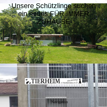
Unsere Schützlinge suchen
ein neues FÜR IMMER
ZUHAUSE
Navigation