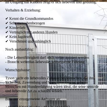
im Umgang mit Kindern zeigt er sich liebevoll und geduldig.
Verhalten & Erziehung:
✔ Kennt die Grundkommandos
✔ Sehr menschenbezogen
✔ Kinderlieb
✔ Verträglich mit anderen Hunden
✔ Kein Jagdtrieb
✔ Verschmust und anhänglich
Noch ausbaufähig:
- Die Leinenführigkeit darf noch weiter trainiert werden
- Braucht weiterhin liebevolle, konsequente Führung
Wunschzuhause:
Tyson sucht ein liebevolles Zuhause bei Menschen, die ihm
Sicherheit, Zuwendung und klare Orientierung geben.
Menschen mit Hundeerfahrung wären ideal, die seine sensible
und liebevolle Art zu schätzen wissen.
Bitte nur ernstgemeinte Anfragen an: