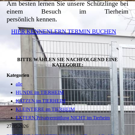
Am besten lernen Sie unsere Schützlinge bei
einem Besuch im Tierheim
persönlich kennen.
HIER KENNENLERN TERMIN BUCHEN
BITTE WÄHLEN SIE NACHFOLGEND EINE
KATEGORIE:
Kategorien
alle
HUNDE im TIERHEIM
KATZEN im TIERHEIM
KLEINTIERE im TIERHEIM
EXTERN Privatvermittlung NICHT im Tierheim
27.05.2026