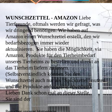
WUNSCHZETTEL - AMAZON
Liebe
Tierfreunde, oftmals werden wir gefragt, was
wir dringend benötigen. Wir haben auf
Amazon einen Wunschzettel erstellt, den wir
bedarfsbezogen immer wieder
aktualisieren.
Sie haben die Möglichkeit, via
Amazon, Produkte für den Tierheimbedarf
unseres Tierheims zu bestellen und direkt an
das Tierheim liefern zu lassen.
(Selbstverständlich können Sie den
Wunschzettel auch nur als "Spickzettel" nutzen
und die Produkte anderweitig erwerben).
Lieben Dank schon mal an dieser Stelle.
Sie sind der
Besucher unserer Homepage