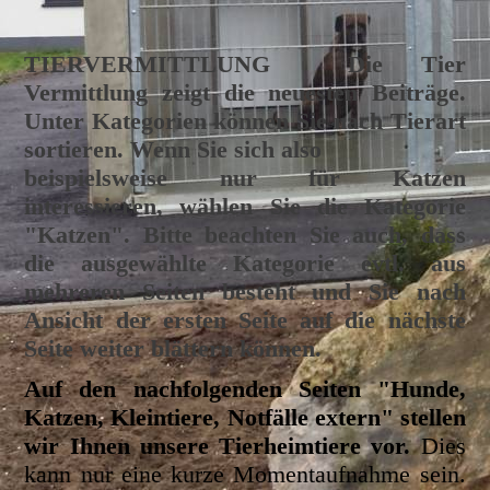
TIERVERMITTLUNG
Die Tier
Vermittlung zeigt die neuesten Beiträge.
Unter Kategorien können Sie nach Tierart
sortieren. Wenn Sie sich also
beispielsweise nur für Katzen
interessieren, wählen Sie die Kategorie
"Katzen". Bitte beachten Sie auch, dass
die ausgewählte Kategorie evtl. aus
mehreren Seiten besteht und Sie nach
Ansicht der ersten Seite auf die nächste
Seite weiter blättern können.
Auf den nachfolgenden Seiten "Hunde,
Katzen, Kleintiere, Notfälle extern" stellen
wir Ihnen unsere Tierheimtiere vor.
Dies
kann nur eine kurze Momentaufnahme sein.