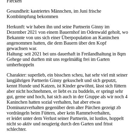
Flecken
Gesundheit: kastriertes Männchen, im Juni frische
Kombiimpfung bekommen
Herkunft: wir haben ihn und seine Partnerin Ginny im
Dezember 2021 von einem Bauernhof im Odenwald geholt, wo
Bekannte von uns sich einer Überpopulation an Kaninchen
angenommen hatten, die dem Bauern über den Kopf
gewachsen war.
Haltung: seit 2021 bei uns dauerhaft in Freilandhaltung in 8qm
Gehege und durften mit uns regelmäßig frei im Garten
umherhoppeln
Charakter: superlieb, ein bisschen scheu, hat sehr viel mit seiner
langjährigen Partnerin Ginny gekuschelt und sich geputzt,
kennt Hunde und Katzen, ist Kinder gewöhnt, lässt sich füttern
aber nicht hochnehmen, er liebt es zu buddeln, er springt sehr
gut, gerne und hoch, hat sich auch in der Gruppe als wir noch 4
Kaninchen hatten sozial verhalten, hat aber etwas
Dominanzverhalten gegenüber dem alter Pärchen gezeigt zb
vordrängeln beim Füttern, aber kein Rammelverhalten,
er leidet unter dem Verlust seiner Partnerin, ist lustlos, hoppelt
nicht so aktiv und neugierig durch den Garten und frisst
schlechter.