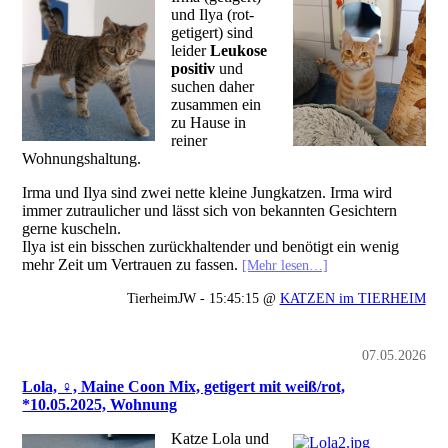
und Ilya (rot-
getigert) sind
leider
Leukose
positiv
und
suchen daher
zusammen ein
zu Hause in
reiner
Wohnungshaltung.
Irma und Ilya sind zwei nette kleine Jungkatzen. Irma wird
immer zutraulicher und lässt sich von bekannten Gesichtern
gerne kuscheln.
Ilya ist ein bisschen zurückhaltender und benötigt ein wenig
mehr Zeit um Vertrauen zu fassen.
[Mehr lesen…]
TierheimJW - 15:45:15 @
KATZEN im TIERHEIM
07.05.2026
Lola, ♀, Maine Coon Mix, getigert mit weiß/rot,
*10.05.2025, Wohnung
Katze Lola und