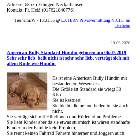
Adresse: 68535 Edingen-Neckarhausen
Kontakt: Fr. Heiß (017621840776)
TierheimJW - 13:31:55 @
EXTERN Privatvermittlung NICHT im
Tierheim
19.06.2026
American Bully Standard Hündin geboren am 06.07.2019
Sehr sehr lieb, bellt nicht ist sehr sehr lieb, verträgt sich mit
allem Rüde wie Hündin
Es ist eine American Bully Hündin mit
bestandenem Wesenstest
Die Größe ist Standard sie wiegt 30
Kilo
Sie ist kastriert,
Sie bleibt alleine und bellen tut sie auch
nicht,
Sie verträgt sich mit Hündinnen und Rüden ohne Probleme
Sie liebt Kinder aber da sie etwas stürmisch ist wären standhafte
Kinder in der Familie kein Problem,
Sie rennt keinen Fahrrad Fahrern hinterher und Joggern auch