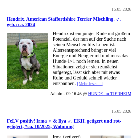
16.05.2026
Hendrix, American Staffordshire Terrier Mischling, ♂,
geb.: ca. 2024
Hendrix ist ein junger Rüde mit großem
Potenzial, der nun auf der Suche nach
seinen Menschen fürs Leben ist.
Altersentsprechend bringt er viel
Energie und Neugier mit und muss das
Hunde-1×1 noch lernen. In neuen
Situationen zeigt er sich zunächst
aufgeregt, lässt sich aber mit etwas
Ruhe und Geduld schnell wieder
entspannen.
[Mehr lesen…]
Admin - 09:16:46 @
HUNDE im TIERHEIM
15.05.2026
FeLV positiv! Irma ♀ & Ilya ♂, EKH, getigert und rot-
getigert, *ca. 10/2025, Wohnung
Irma (getigert)